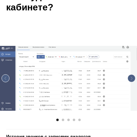
кабинете?
История звонков с записями диалогов