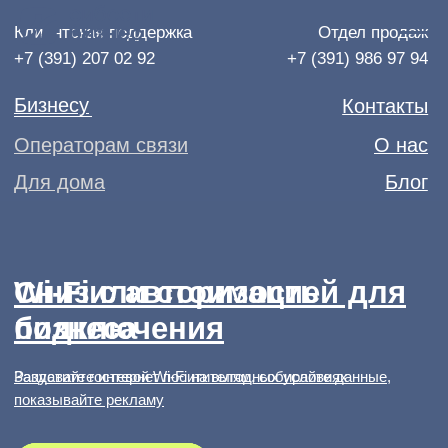
Клиентская поддержка
Отдел продаж
+7 (391) 207 02 92
+7 (391) 986 97 94
Бизнесу
Контакты
Операторам связи
О нас
Для дома
Блог
Wi-Fi с авторизацией для
Снизили стоимость
бизнеса
подключения
Раздавайте интернет поситителям, собирайте данные,
Запустите гостевой Wi-Fi на выгодных условиях
показывайте рекламу
Подключить
Подключить