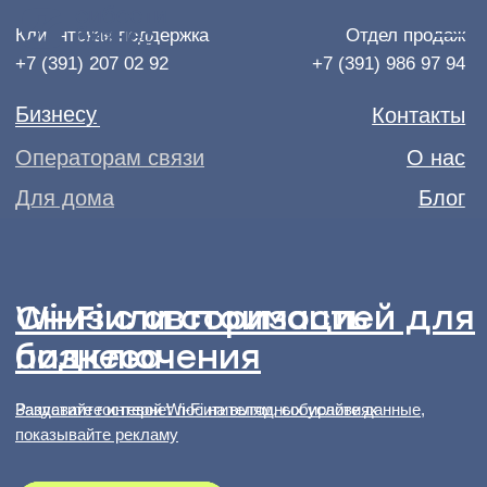
Клиентская поддержка
Отдел продаж
+7 (391) 207 02 92
+7 (391) 986 97 94
Бизнесу
Контакты
Операторам связи
О нас
Для дома
Блог
Wi-Fi с авторизацией для
Снизили стоимость
бизнеса
подключения
Раздавайте интернет поситителям, собирайте данные,
Запустите гостевой Wi-Fi на выгодных условиях
показывайте рекламу
Подключить
Подключить